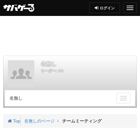
ログイン
名無し
リーダー:
ﾕｳｷ
名無し
チ
ー
ム
メ
Top
名無しのページ
チームミーティング
ニ
ュ
ー