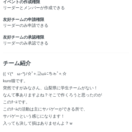
イベントの作成権限
リーダーとメンバーが作成できる
友好チームの申請権限
リーダーのみ申請できる
友好チームの承認権限
リーダーのみ承認できる
チーム紹介
((ヾ(*ゝω･*)ﾉ☆ﾟ+.⊇ωﾚﾆちゎﾟ+.☆
kuro猫です。
突然ですがみなさん、山梨県に学生チームがない！
なんて事ありますよね？そこで作くろうと思ったのが
このﾁｰﾑです。
このﾁｰﾑの活動は主にサバゲーができる所で、
サバゲーという感じになります！
入っても決して損はありませんよ？ｗ