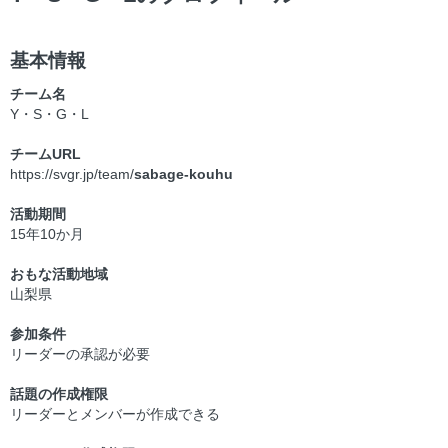
基本情報
チーム名
Y・S・G・L
チームURL
https://svgr.jp/team/
sabage-kouhu
活動期間
15年10か月
おもな活動地域
山梨県
参加条件
リーダーの承認が必要
話題の作成権限
リーダーとメンバーが作成できる