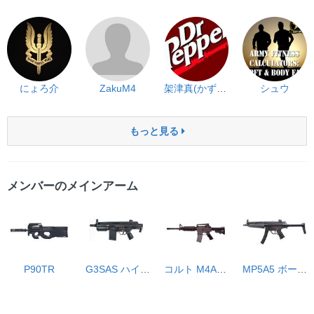
にょろ介
ZakuM4
架津真(かずま）
シュウ
もっと見る
メンバーのメインアーム
P90TR
G3SAS ハイサイクル
コルト M4A1カービン ボーイズ
MP5A5 ボーイズ