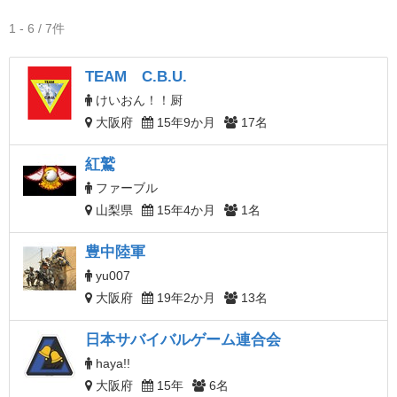
1 - 6 / 7件
TEAM C.B.U.
けいおん！！厨
大阪府
15年9か月
17名
紅鷲
ファーブル
山梨県
15年4か月
1名
豊中陸軍
yu007
大阪府
19年2か月
13名
日本サバイバルゲーム連合会
haya!!
大阪府
15年
6名