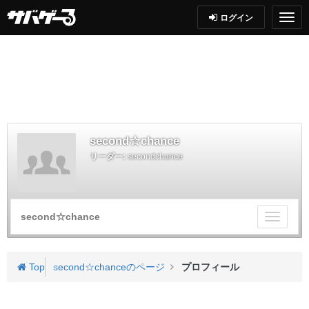
ログイン
second☆chance
リーダー:
secondchance
second☆chance
チ
ー
ム
メ
Top
second☆chanceのページ
プロフィール
ニ
ュ
ー