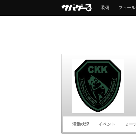
サ
サ
装備
フィール
バ
バ
ゲ
ゲ
ー
ー
サ
活動状況
イベント
ミー
バ