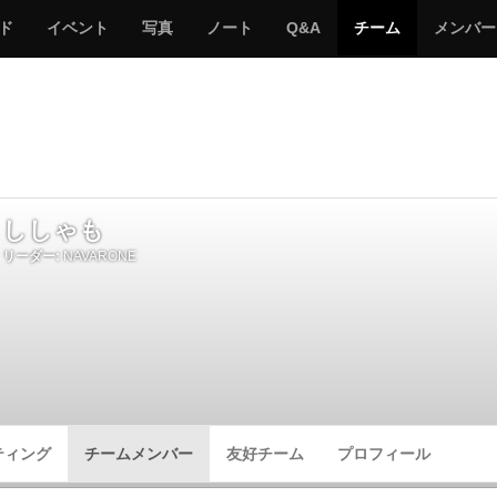
サ
み
み
サ
サ
サ
ド
イベント
写真
ノート
Q&A
チーム
メンバー
バ
ん
ん
バ
バ
バ
ゲ
な
な
ゲ
ゲ
ゲ
ー
の
の
ー
ー
ー
サ
サ
る
バ
バ
ゲ
ゲ
ー
ー
ししゃも
リーダー:
NAVARONE
ティング
チームメンバー
友好チーム
プロフィール