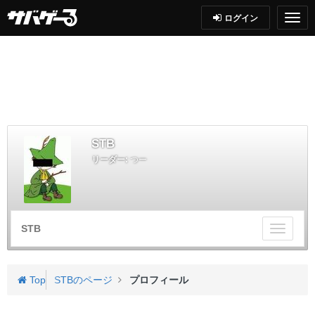
ログイン
STB
リーダー:
つー
STB
チ
ー
ム
メ
Top
STBのページ
プロフィール
ニ
ュ
ー