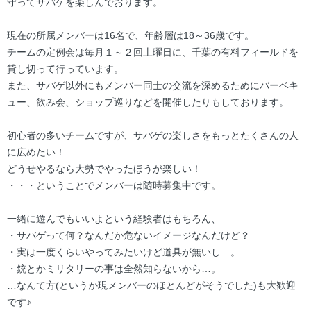
守ってサバゲを楽しんでおります。
現在の所属メンバーは16名で、年齢層は18～36歳です。
チームの定例会は毎月１～２回土曜日に、千葉の有料フィールドを
貸し切って行っています。
また、サバゲ以外にもメンバー同士の交流を深めるためにバーベキ
ュー、飲み会、ショップ巡りなどを開催したりもしております。
初心者の多いチームですが、サバゲの楽しさをもっとたくさんの人
に広めたい！
どうせやるなら大勢でやったほうが楽しい！
・・・ということでメンバーは随時募集中です。
一緒に遊んでもいいよという経験者はもちろん、
・サバゲって何？なんだか危ないイメージなんだけど？
・実は一度くらいやってみたいけど道具が無いし…。
・銃とかミリタリーの事は全然知らないから…。
…なんて方(というか現メンバーのほとんどがそうでした)も大歓迎
です♪