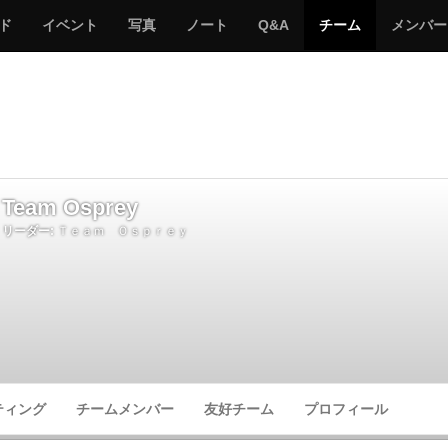
サ
み
み
サ
サ
サ
ド
イベント
写真
ノート
Q&A
チーム
メンバー
バ
ん
ん
バ
バ
バ
ゲ
な
な
ゲ
ゲ
ゲ
ー
の
の
ー
ー
ー
サ
サ
る
バ
バ
ゲ
ゲ
ー
ー
Team Osprey
リーダー:
Ｔｅａｍ Ｏｓｐｒｅｙ
ティング
チームメンバー
友好チーム
プロフィール