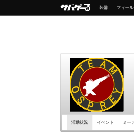
サ
サ
装備
フィール
バ
バ
ゲ
ゲ
ー
ー
サ
活動状況
イベント
ミー
バ