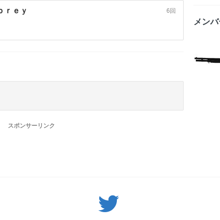
ｐｒｅｙ
6回
メンバ
スポンサーリンク
Twitter: サバゲーる（@svgr_jp）