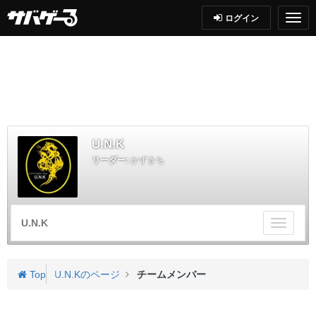
ログイン
U.N.K
リーダー:
かずきち
U.N.K
チ
ー
ム
メ
Top
U.N.Kのページ
チームメンバー
ニ
ュ
ー