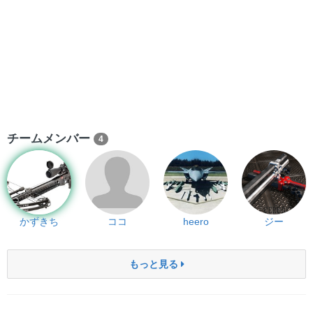
チームメンバー
4
かずきち
ココ
heero
ジー
もっと見る