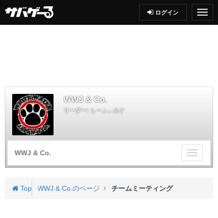
ログイン
WWJ & Co.
リーダー:
もーふぃあす
WWJ & Co.
チ
ー
ム
メ
Top
WWJ & Co.のページ
チームミーティング
ニ
ュ
ー