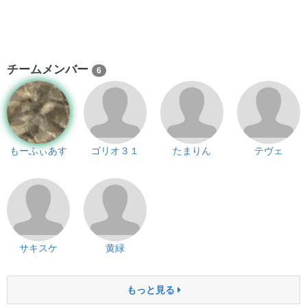
チームメンバー
6
もーふぃあす
ゴリオ３１
たまりん
テヴェ
サキスケ
黄緑
もっと見る