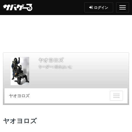
ログイン
ヤオヨロズ
リーダー:
積水はいむ
ヤオヨロズ
チ
ー
ム
メ
ヤオヨロズ
ニ
ュ
ー