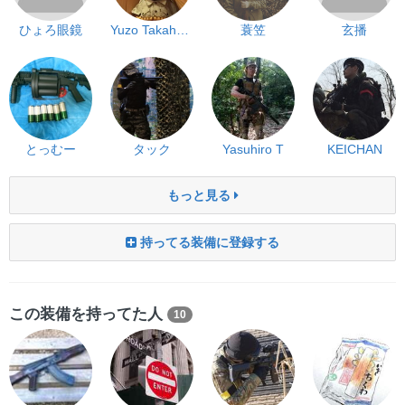
ひょろ眼鏡
Yuzo Takahashi
蓑笠
玄播
とっむー
タック
Yasuhiro T
KEICHAN
もっと見る
持ってる装備に登録する
この装備を持ってた人
10