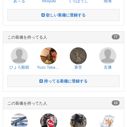
あ～る
hiroyuki
くろぼうし
南海
欲しい装備に登録する
この装備を持ってる人
77
ひょろ眼鏡
Yuzo Takahashi
蓑笠
玄播
持ってる装備に登録する
この装備を持ってた人
10