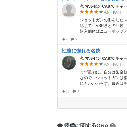
マルゼン CA870 チャ
4点（良い）
総じて「VSR系との比較」そして「スナイパーライ
購入個体はニューホップアッ
7
5
性能に惚れる名銃
マルゼン CA870 チャ
4点（良い）
なので、ショットガンは複数弾が出てほしいし、シェルタ
にもかかわらず、最近はチャージャーにP90のサイレン
11
3
装備に関するQ&A
0