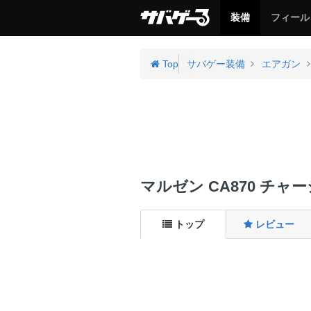
サ
サ
装備
フィール
バ
バ
ゲ
ゲ
ー
ー
Top
サバゲー装備
エアガン
マルゼン CA870 チャ
トップ
レビュー