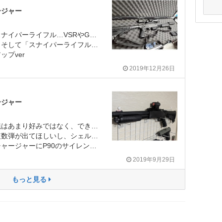
ージャー
ショットガンの形をしたスナイパーライフル…VSRやGスペックでスナイパーをしている身としては、ポンプアクションで次弾を装填できるショットガンスナイパーはとても魅力的だった。
フルとして使う」という内容になる点をお許しいただきたい。
プver
2019年12月26日
ージャー
まず最初に、自分は架空銃はあまり好みではなく、できればリコイルやボルトストップ、カート式など「銃っぽい機能」が強い製品が好きな人間です。
イプがいいし、サイレンサーは微妙ですねってのが基本的な考え。
サーつけて遊んでます。一言でいえば「性能に惚れた」からです。
2019年9月29日
もっと見る