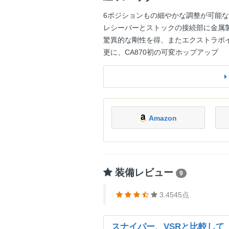
6ポジションもの細やかな調整が可能
レシーバーとストックの接続部に金属
驚異的な剛性を得、またエクストラポイ
更に、CA870初の可変ホップアップ
Amazon
装備レビュー
9
3.4545点
スナイパー、VSRと比較して