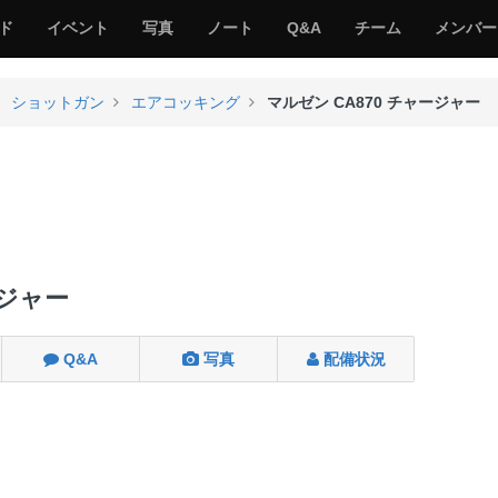
サ
み
み
サ
サ
サ
ド
イベント
写真
ノート
Q&A
チーム
メンバー
バ
ん
ん
バ
バ
バ
ゲ
な
な
ゲ
ゲ
ゲ
ー
の
の
ー
ー
ー
ショットガン
エアコッキング
マルゼン CA870 チャージャー
サ
サ
る
バ
バ
ゲ
ゲ
ー
ー
ージャー
Q&A
写真
配備状況