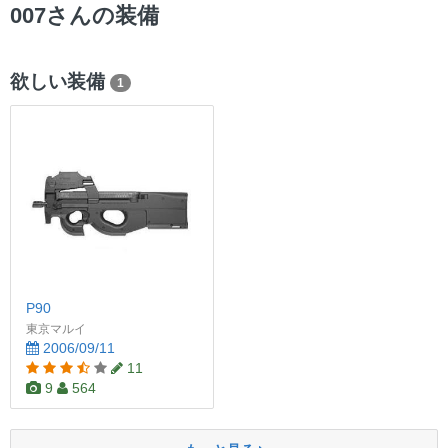
ー
007さんの装備
欲しい装備
1
P90
東京マルイ
2006/09/11
11
9
564