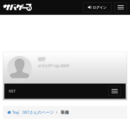
ログイン
007
メインアーム:
AK47
007
My
ペ
ー
ジ
Top
007さんのページ
装備
メ
ニ
ュ