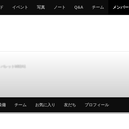
サ
み
み
サ
サ
サ
ド
イベント
写真
ノート
Q&A
チーム
メンバー
バ
ん
ん
バ
バ
バ
ゲ
な
な
ゲ
ゲ
ゲ
ー
の
の
ー
ー
ー
サ
サ
る
バ
バ
ゲ
ゲ
ー
ー
バレットM82A1
サ
サ
装備
チーム
お気に入り
友だち
プロフィール
バ
バ
ゲ
ゲ
ー
ー