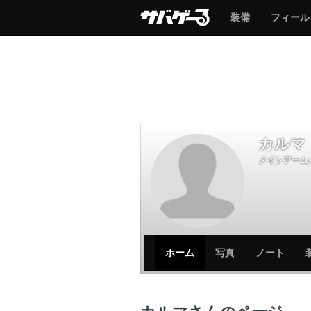
サ
サ
装備
フィール
バ
バ
ゲ
ゲ
ー
ー
カルマ
メインアーム:
サ
サ
ホーム
写真
ノート
バ
バ
ゲ
ゲ
ー
ー