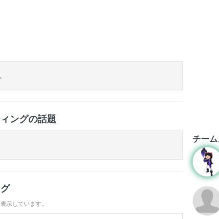
ト
。
ティングの話題
チーム
ング
を表示しています。