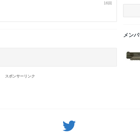
16回
メンバ
スポンサーリンク
Twitter: サバゲーる（@svgr_jp）