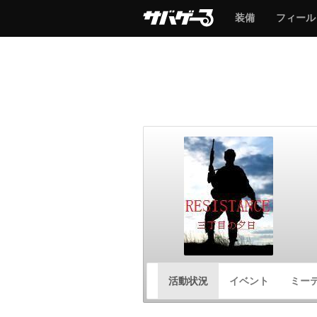
サ
サ
装備
フィール
バ
バ
ゲ
ゲ
ー
ー
サ
活動状況
イベント
ミー
バ
ゲ