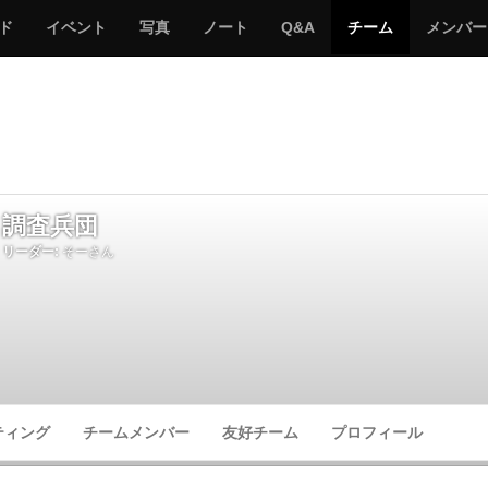
サ
み
み
サ
サ
サ
ド
イベント
写真
ノート
Q&A
チーム
メンバー
バ
ん
ん
バ
バ
バ
ゲ
な
な
ゲ
ゲ
ゲ
ー
の
の
ー
ー
ー
サ
サ
る
バ
バ
ゲ
ゲ
ー
ー
調査兵団
リーダー:
そーさん
ティング
チームメンバー
友好チーム
プロフィール