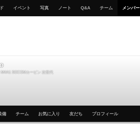
サ
み
み
サ
サ
サ
ド
イベント
写真
ノート
Q&A
チーム
メンバー
バ
ん
ん
バ
バ
バ
ゲ
な
な
ゲ
ゲ
ゲ
ー
の
の
ー
ー
ー
サ
サ
る
バ
バ
ゲ
ゲ
ー
ー
o
M4A1 SOCOMカービン 次世代
サ
サ
装備
チーム
お気に入り
友だち
プロフィール
バ
バ
ゲ
ゲ
ー
ー