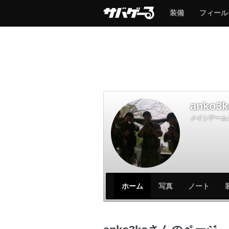
サ
サ
装備
フィール
バ
バ
ゲ
ゲ
ー
ー
anko3k
メインアーム:
サ
サ
ホーム
写真
ノート
バ
バ
ゲ
ゲ
ー
ー