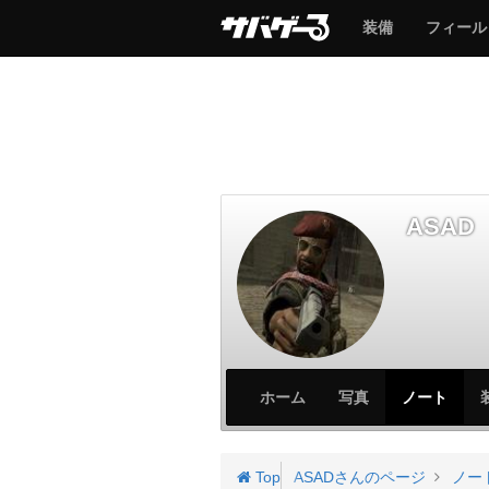
サ
サ
装備
フィール
バ
バ
ゲ
ゲ
ー
ー
ASAD
サ
サ
ホーム
写真
ノート
バ
バ
ゲ
ゲ
ー
ー
Top
ASADさんのページ
ノー