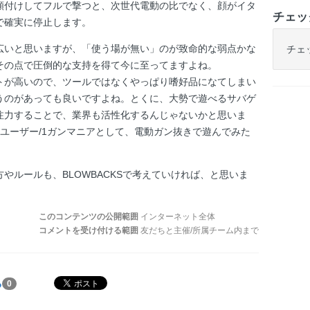
頬付けしてフルで撃つと、次世代電動の比でなく、顔がイタ
チェッ
で確実に停止します。
広いと思いますが、「使う場が無い」のが致命的な弱点かな
チェ
その点で圧倒的な支持を得て今に至ってますよね。
トが高いので、ツールではなくやっぱり嗜好品になてしまい
うのがあっても良いですよね。とくに、大勢で遊べるサバゲ
注力することで、業界も活性化するんじゃないかと思いま
ユーザー/1ガンマニアとして、電動ガン抜きで遊んでみた
やルールも、BLOWBACKSで考えていければ、と思いま
このコンテンツの公開範囲
インターネット全体
コメントを受け付ける範囲
友だちと主催/所属チーム内まで
る
0