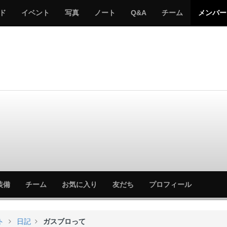
サ
み
み
サ
サ
サ
ド
イベント
写真
ノート
Q&A
チーム
メンバー
バ
ん
ん
バ
バ
バ
ゲ
な
な
ゲ
ゲ
ゲ
ー
の
の
ー
ー
ー
サ
サ
る
バ
バ
ゲ
ゲ
ー
ー
サ
サ
装備
チーム
お気に入り
友だち
プロフィール
バ
バ
ゲ
ゲ
ー
ー
ト
日記
ガスブロって