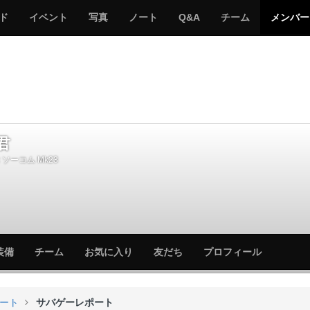
サ
み
み
サ
サ
サ
ド
イベント
写真
ノート
Q&A
チーム
メンバー
バ
ん
ん
バ
バ
バ
ゲ
な
な
ゲ
ゲ
ゲ
ー
の
の
ー
ー
ー
サ
サ
る
バ
バ
ゲ
ゲ
ー
ー
君
ソーコム Mk23
サ
サ
装備
チーム
お気に入り
友だち
プロフィール
バ
バ
ゲ
ゲ
ー
ー
ート
サバゲーレポート