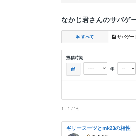
なかじ君さんのサバゲ
すべて
サバゲー
投稿時期
年
1 - 1 / 1件
ギリースーツとmk23の相性