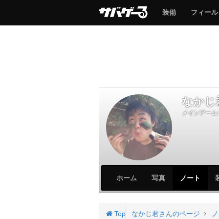
サ
サ
装備
フィール
バ
バ
ゲ
ゲ
ー
ー
なかじ
メインアーム:
サ
サ
ホーム
写真
ノート
バ
バ
ゲ
ゲ
ー
ー
Top
なかじ君さんのページ
ノ