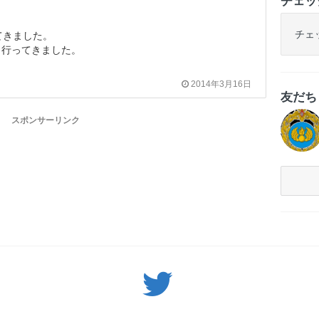
チェッ
チェ
てきました。
と行ってきました。
2014年3月16日
友だ
スポンサーリンク
Twitter: サバゲーる（@svgr_jp）