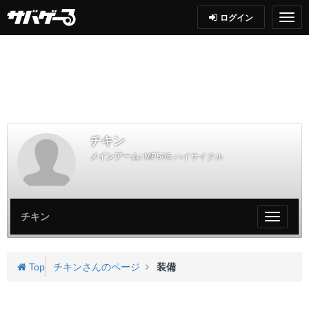
ログイン
チキン
メインアーム:
MP5A5 ハイサイクル
チキン
My
ペ
ー
ジ
Top
チキンさんのページ
装備
メ
ニ
ュ