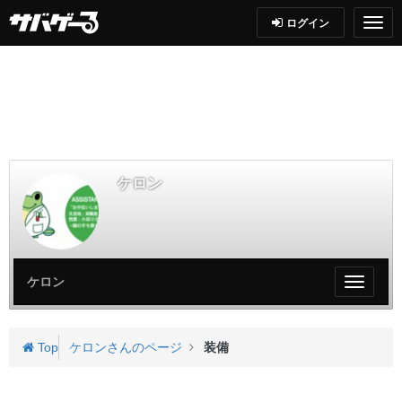
ログイン
ケロン
ケロン
My
ペ
ー
ジ
Top
ケロンさんのページ
装備
メ
ニ
ュ