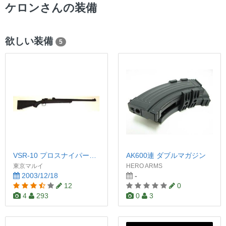
ー
ケロンさんの装備
欲しい装備
5
VSR-10 プロスナイパーバージョン
AK600連 ダブルマガジン
東京マルイ
HERO ARMS
2003/12/18
-
12
0
4
293
0
3