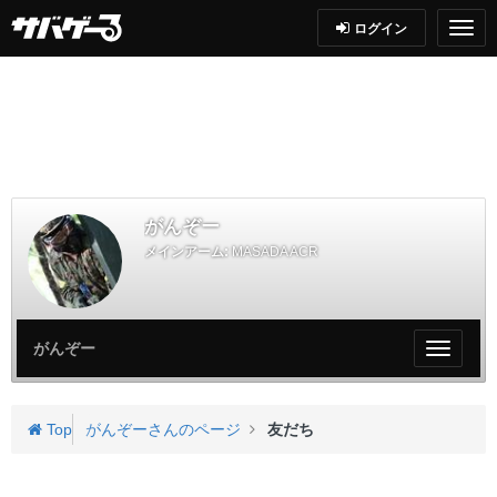
ログイン
がんぞー
メインアーム:
MASADA ACR
がんぞー
My
ペ
ー
ジ
Top
がんぞーさんのページ
友だち
メ
ニ
ュ