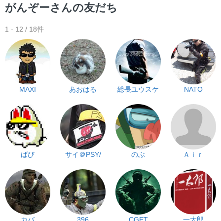
ー
がんぞーさんの友だち
1 - 12 / 18件
MAXI
あおはる
総長ユウスケ
NATO
ばび
サイ＠PSY/
のぶ
Ａｉｒ
カバ
396
CGET
一太郎