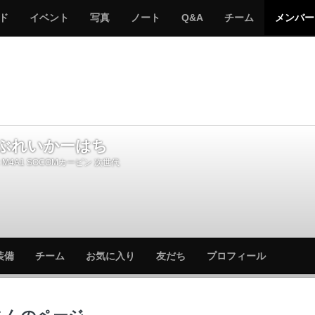
サ
み
み
サ
サ
サ
ド
イベント
写真
ノート
Q&A
チーム
メンバー
バ
ん
ん
バ
バ
バ
ゲ
な
な
ゲ
ゲ
ゲ
ー
の
の
ー
ー
ー
サ
サ
る
バ
バ
ゲ
ゲ
ー
ー
ぶれいかーはち
M4A1 SOCOMカービン 次世代
サ
サ
装備
チーム
お気に入り
友だち
プロフィール
バ
バ
ゲ
ゲ
ー
ー