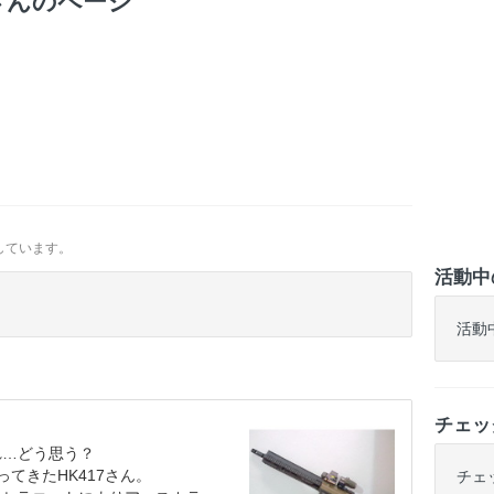
さんのページ
しています。
活動中
活動
チェッ
れ…どう思う？
てきたHK417さん。
チェ