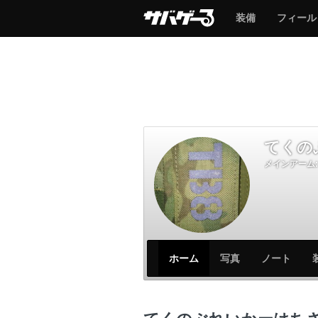
サ
サ
装備
フィール
バ
バ
ゲ
ゲ
ー
ー
てくの
メインアーム:
サ
サ
ホーム
写真
ノート
バ
バ
ゲ
ゲ
ー
ー