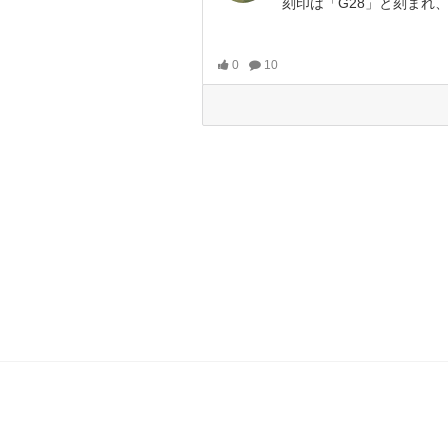
刻印は「G28」と刻まれ、セラコート
0
10