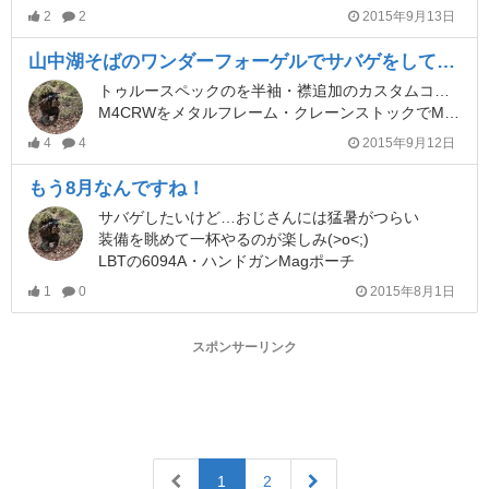
2
2
2015年9月13日
山中湖そばのワンダーフォーゲルでサバゲをしてきました
トゥルースペックのを半袖・襟追加のカスタムコンシャツを着ました
M4CRWをメタルフレーム・クレーンストックでMk.18MOD0(もちろんA1フレーム)にして、ちょっとだけ内部カスタムをしたものとグロック17を使いました
4
4
2015年9月12日
もう8月なんですね！
サバゲしたいけど…おじさんには猛暑がつらい
装備を眺めて一杯やるのが楽しみ(>o<;)
LBTの6094A・ハンドガンMagポーチ
1
0
2015年8月1日
スポンサーリンク
1
2