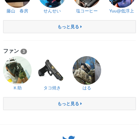
藤山 春房
せんせい
塩コーヒー
Yuu@低浮上
もっと見る
ファン
3
Ｋ助
タコ焼き
はる
もっと見る
Twitter: サバゲーる（@svgr_jp）