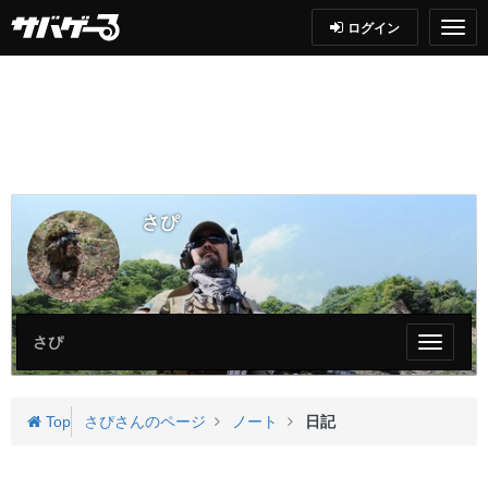
ログイン
さぴ
さぴ
My
ペ
ー
ジ
Top
さぴさんのページ
ノート
日記
メ
ニ
ュ