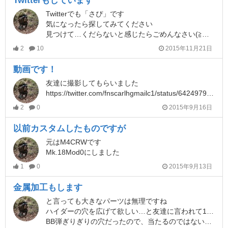
Twitterもしています
Twitterでも「さぴ」です
気になったら探してみてください
見つけて…くだらないと感じたらごめんなさい(≧ロ≦)
2
10
2015年11月21日
動画です！
友達に撮影してもらいました
https://twitter.com/fnscarlhgmailc1/status/642497976779210752
2
0
2015年9月16日
以前カスタムしたものですが
元はM4CRWです
Mk.18Mod0にしました
1
0
2015年9月13日
金属加工もします
と言っても大きなパーツは無理ですね
ハイダーの穴を広げて欲しい…と友達に言われて10分ほどの作業をしました
BB弾ぎりぎりの穴だったので、当たるのではないかと不安だったみたい