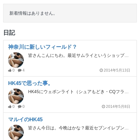
新着情報はありません。
日記
神奈川に新しいフィールド？
皆さんこんにちわ。最近サムライというショップのスタッフタマさんの「こんなん見つけた」にハマってるM110です。この夏川崎に工場の跡地を利用したインドアフィールドが出来るらしい。
0
4
2014年5月13日
HK45で思った事。
HK45にウェポンライト（シュアもどき・CQフラッシュ）を取り付ける時、わざわざライトのロックを下げなくてもサクッよ差し込むだけで取り付けられる事を最近知りました（テヘペロ）
0
0
2014年5月8日
マルイのHK45
皆さん今日は。今晩はかな？最近セブンイレブンの揚げ鳥がマイブームのM110です。東京マルイのHK45を買ってKWA HK45と比べて思ったんですが、全体的な仕上げはザラザラしてM9A1みたくて良いのですが細かい所を見比べると以外と雑と言うか残念な感じですね。特にセーフティとリアサイトの鋳物痕やエジェクターのモールド感。フロントサイトのホワイトドットもリアサイトに比べ小さいので瞬時のサイティングがしづらい。セーフティとリアサイトは後で解決するとしてフロントサイトのドット、エジェクターを貧乏チューン（塗り直し）して質感を上げてみました。悪いとこばかり挙げるときりないので良い所は皆さん気になると思う反動と命中精度ですが、反動は強めです。ガツンていう感じではなくドンっ！て感じで連射すると反動が仇っとなり5mで500円がなかなか当たりません。しかし正確に一発づつ狙うと流石マルイって感じでほぼ同じとこに当たります。燃費はガス1チャージで大体26発を3回分で、今回面白いと思ったのはスライドストップの掛かり方でリアル派の方はガッカリだと思いますが、直接スライドストップレバーがスライドを止めるのではなく、スライドのインナー部分にフレームのスライドを止めるパーツがせり上がり止めるユニークな手法です。発砲音はKWAに比べると静かでいつものマルイ的ですね～。とにかく反動がかなり楽しめるのでサバゲで使える1丁とおもいます。（相変わらず写真が無くてすいません）