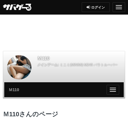
ログイン
Ｍ110
メインアーム:
ミニミ(MINIMI) M249 パラトルーパー
Ｍ110
My
ペ
ー
ジ
Ｍ110さんのページ
メ
ニ
ュ