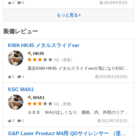
0
8
2014年5月3日
もっと見る
装備レビュー
KWA HK45 メタルスライドver
HK45
3点（普通）
最近KWA HK45 メタルスライドverが気になりKSC HK45を買い逃したのでかわりに購入してみました。因みに中身はKSCとのことです。アウトロックデバイスやハンマーデコック、スライドを引いてからでないと弾が発射出来ないリアルライブオペレーションも特筆物です。
0
4
2013年10月26日
KSC M4A1
M4A1
3点（普通）
ＧＢＢ Ｍ4がほしくなり、価格、内、外部のリアルさを考慮してＫＳＣ Ｍ4を購入しました。が、夏の暑い気温でもマガジンの冷えが早く、1マグ打ち切れません。現在は内部カスタムを行い、マガジンが冷えても30連射OKです。（さすがに40連射は厳しいです。）
0
1
2012年2月12日
G&P Laser Product M4用 QDサイレンサー （逆ねじ）