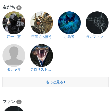
友だち
6
江一 恵
空気てっぽう
小鳥遊
ガンフィンガー
タカヤマ
テロリストゴンサレス
もっと見る
ファン
1