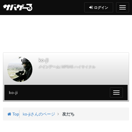
ログイン
ko-ji
メインアーム:
MP5A5 ハイサイクル
ko-ji
My
ペ
ー
ジ
Top
ko-jiさんのページ
友だち
メ
ニ
ュ