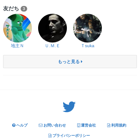
友だち
3
地主Ｎ
Ｕ.Ｍ.Ｅ
Ｔsuka
もっと見る
Twitter: サバゲーる（@svgr_jp）
ヘルプ
お問い合わせ
運営会社
利用規約
プライバシーポリシー