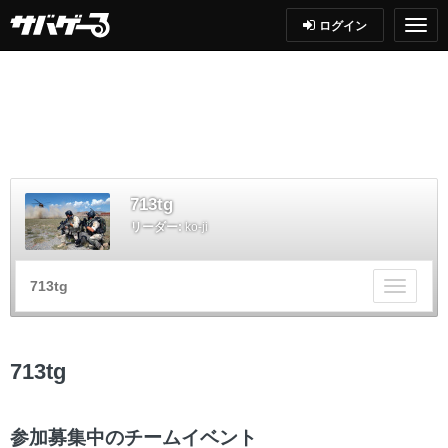
ログイン
713tg
リーダー:
ko-ji
713tg
チ
ー
ム
メ
713tg
ニ
ュ
ー
参加募集中のチームイベント