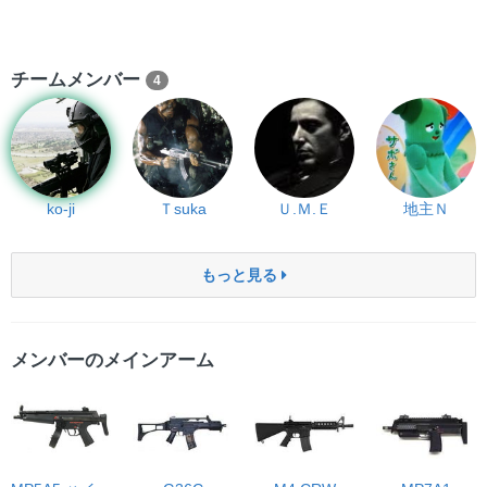
チームメンバー
4
ko-ji
Ｔsuka
Ｕ.Ｍ.Ｅ
地主Ｎ
もっと見る
メンバーのメインアーム