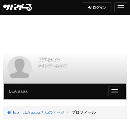
ログイン
LEA papa
メインアーム:
P90
LEA papa
My
ペ
ー
ジ
Top
LEA papaさんのページ
プロフィール
メ
ニ
ュ