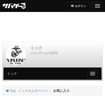
ログイン
ミック
メインアーム:
P90TR
ミック
My
ペ
ー
ジ
Top
ミックさんのページ
お気に入り
メ
ニ
ュ