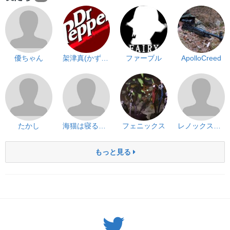
優ちゃん
架津真(かずま）
ファーブル
ApolloCreed
たかし
海猫は寝るしw
フェニックス
レノックス軍曹
もっと見る
Twitter: サバゲーる（@svgr_jp）