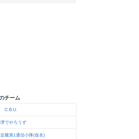
のチーム
 C.B.U.
堺でやろうず
近畿第1通信小隊(仮名)