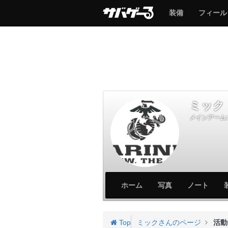
サ
サ
装備
フィール
バ
バ
ゲ
ゲ
ー
ー
ミック
メインアーム:
サ
サ
ホーム
写真
ノート
バ
バ
ゲ
ゲ
ー
ー
Top
ミックさんのページ
活動