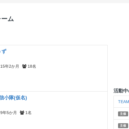
チーム
うず
15年2か月
18名
活動中
信小隊(仮名)
TEAM
9年5か月
1名
主催
主催