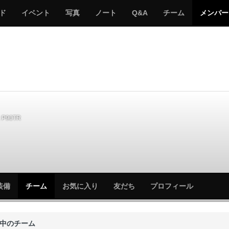
サ
み
み
サ
サ
サ
ド
イベント
写真
ノート
Q&A
チーム
メンバー
バ
ん
ん
バ
バ
バ
ゲ
な
な
ゲ
ゲ
ゲ
ー
の
の
ー
ー
ー
サ
サ
る
バ
バ
ゲ
ゲ
ー
ー
P90TR
サ
サ
装備
チーム
お気に入り
友だち
プロフィール
バ
バ
ゲ
ゲ
ー
ー
中のチーム