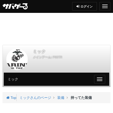
ログイン
ミック
メインアーム:
P90TR
ミック
My
ペ
ー
ジ
Top
ミックさんのページ
装備
持ってた装備
メ
ニ
ュ