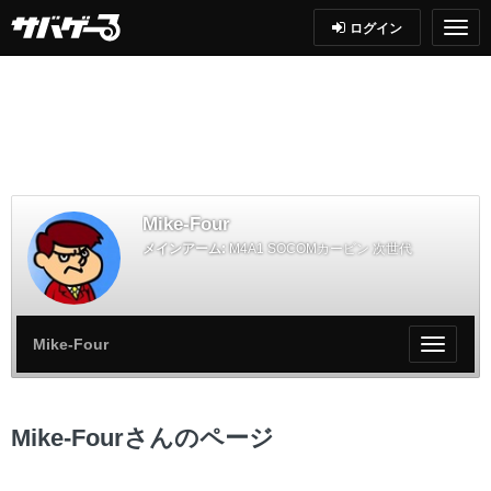
ログイン
Mike-Four
メインアーム:
M4A1 SOCOMカービン 次世代
Mike-Four
My
ペ
ー
ジ
Mike-Fourさんのページ
メ
ニ
ュ