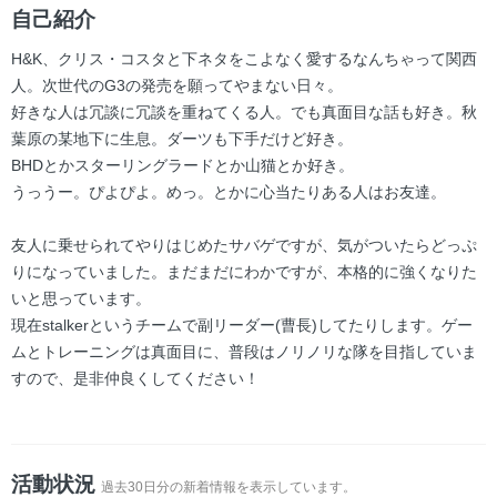
ー
自己紹介
H&K、クリス・コスタと下ネタをこよなく愛するなんちゃって関西
人。次世代のG3の発売を願ってやまない日々。
好きな人は冗談に冗談を重ねてくる人。でも真面目な話も好き。秋
葉原の某地下に生息。ダーツも下手だけど好き。
BHDとかスターリングラードとか山猫とか好き。
うっうー。ぴよぴよ。めっ。とかに心当たりある人はお友達。
友人に乗せられてやりはじめたサバゲですが、気がついたらどっぷ
りになっていました。まだまだにわかですが、本格的に強くなりた
いと思っています。
現在stalkerというチームで副リーダー(曹長)してたりします。ゲー
ムとトレーニングは真面目に、普段はノリノリな隊を目指していま
すので、是非仲良くしてください！
活動状況
過去30日分の新着情報を表示しています。