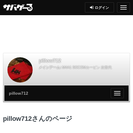
ログイン
pillow712
メインアーム:
M4A1 SOCOMカービン 次世代
pillow712
My
ペ
ー
ジ
pillow712さんのページ
メ
ニ
ュ