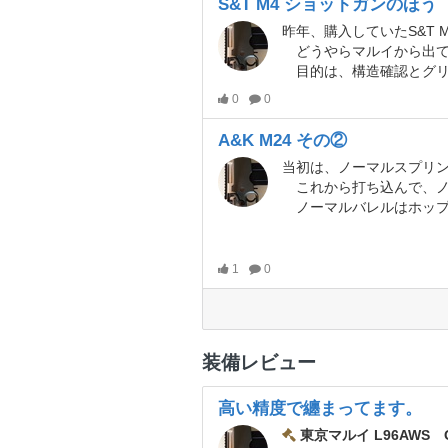
S&T M4 ショットガンのほう
昨年、購入していたS&T
どうやらマルイから出ているベネリのコピー品のようです。5
目的は、構造確認とグリスアップに自作ホップの3本立
0
0
A&K M24 その②
これから打ち込んで、ノ
ノーマルバレルはホップ面の、仕上げが悪く、BB弾が軽く引
1
0
装備レビュー
高い精度で纏まってます。
東京マルイ L96AWS 