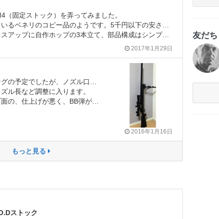
 M4（固定ストック）を弄ってみました。
千円以下の安さに釣られましたが、特許の解決ができていないとマルイを潰してしまうので、情報いただけると助かります。
友だ
て、部品構成はシンプルなものの、何のための部品なのか理解が難しく、機関部の組み立ては3度やり直しました。
2017年1月29日
当初は、ノーマルスプリングの予定でしたが、ノズル口径を絞り、さらに36cmまでバレルカットしたため0.25で64m/sまで低下。ORGAのAPS互換を投入して、現状規制ギリギリです。
ズル長など調整に入ります。
っかかる状態だったので、弾道に癖がある方は、疑ったほうが良いです。
2016年1月16日
もっと見る
O.Dストック