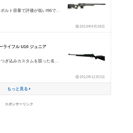
当たるけど、給弾機構や、ボルト容量で評価が低いl96ですが、非常に高次元でバランスのとれた良いエアーガンです。 チャンバーユニットの複雑な構造やレシーバーの作りを見ると、時間とお金をかけて作っていると想像できます。
2013年4月29日
ライフル U10 ジュニア
その昔、いい大人がお金をつぎ込みカスタムを競った名機の末裔です。ケースレスが当たり前の今日では薬莢も使えるのは楽しいです。設計は古いのですが質実剛健で、基本性能はノーマルでもこの値段域では最強だと思います。モナカ構造ではなく、シリンダー構造とスプリング径の恩恵で発射音はバヨーンとはなりません。エアコッキングガンはピストンなどに負担がきますが、これは構造が簡単で耐久性が高い構造になっており、メンテナンスも容易です。悪く言えばオモチャ的外観ですが、社外品も未だにありますし長く楽しめるので絶対オススメです。
2012年12月2日
もっと見る
スポンサーリンク