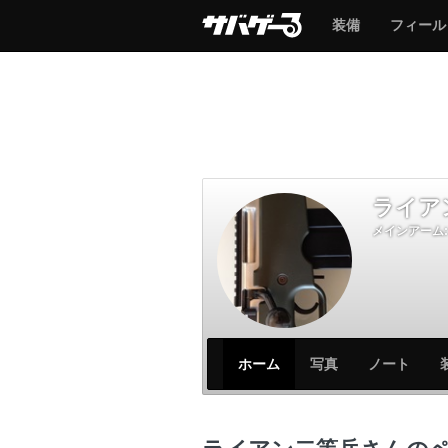
サ
サ
装備
フィール
バ
バ
ゲ
ゲ
ー
ー
ライア
メインアーム:
サ
サ
ホーム
写真
ノート
バ
バ
ゲ
ゲ
ー
ー