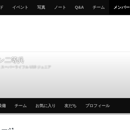
サ
み
み
サ
サ
サ
ド
イベント
写真
ノート
Q&A
チーム
メンバー
バ
ん
ん
バ
バ
バ
ゲ
な
な
ゲ
ゲ
ゲ
ー
の
の
ー
ー
ー
サ
サ
る
バ
バ
ゲ
ゲ
ー
ー
ン二等兵
スーパーライフル U10 ジュニア
サ
サ
装備
チーム
お気に入り
友だち
プロフィール
バ
バ
ゲ
ゲ
ー
ー