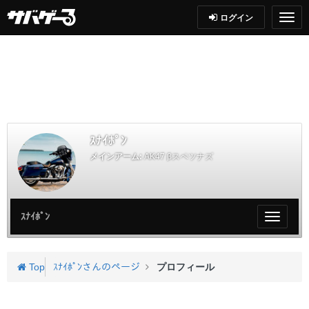
ログイン
ｽﾅｲﾎﾟﾝ
メインアーム:
AK47 βスペツナズ
ｽﾅｲﾎﾟﾝ
My
ペ
ー
ジ
Top
ｽﾅｲﾎﾟﾝさんのページ
プロフィール
メ
ニ
ュ