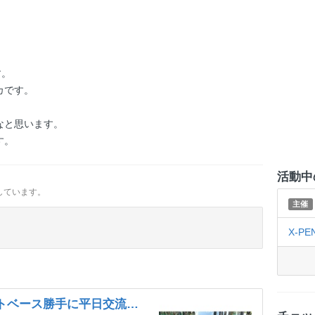
す。
カです。
なと思います。
す。
活動中
しています。
主催
X-PE
平日ゲーム！11月15日ホワイトベース勝手に平日交流会！