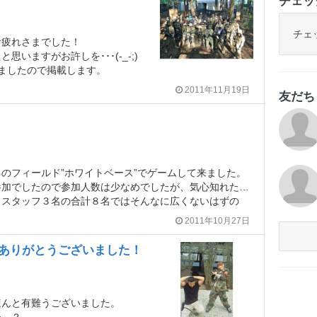
チェッ
チェ
お疲れさまでした！
いますがお許しを･･･(-_-;)
ましたので掲載します。
2011年11月19日
友だ
のフィールド”ホワイトベース”でゲームして来ました。
なめでしたが、気心知れた仲間内だけで行ったので定例会なのに貸切のような大変贅沢なゲームでした(^^ゞ
ドスタッフ３名の合計８名ではそんなに広くないはずの
2011年10月27日
加ありがとうございました！
ほんと有難うございました。