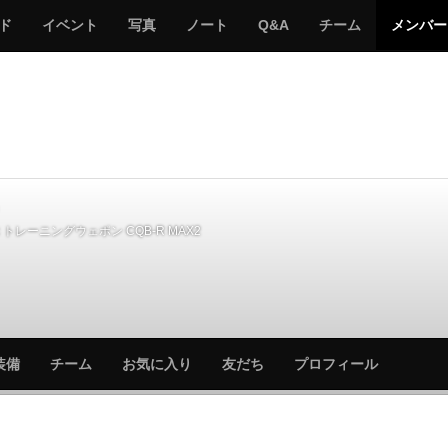
サ
み
み
サ
サ
サ
ド
イベント
写真
ノート
Q&A
チーム
メンバー
バ
ん
ん
バ
バ
バ
ゲ
な
な
ゲ
ゲ
ゲ
ー
の
の
ー
ー
ー
サ
サ
る
バ
バ
ゲ
ゲ
ー
ー
トレーニングウェポン CQB-R MAX2
サ
サ
装備
チーム
お気に入り
友だち
プロフィール
バ
バ
ゲ
ゲ
ー
ー