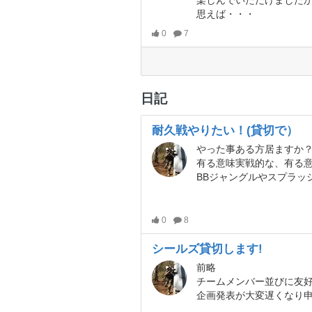
楽しんでいただけました
思えば・・・
0
7
日記
耐久戦やりたい！(貸切で）
やった事ある方居ますか
有る意味実戦的な、有る意味まったり
BBジャングルやスプラッシュの24
0
8
シールズ貸切します!
前略
チームメンバー並びに友
企画発表が大変遅くなり申し訳あり