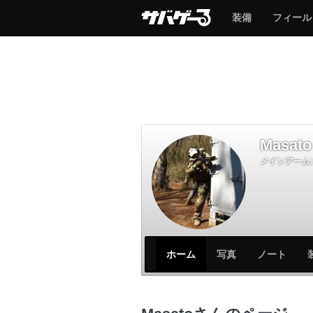
サ
サ
装備
フィール
バ
バ
ゲ
ゲ
ー
ー
Masato
メインアーム:
サ
サ
ホーム
写真
ノート
バ
バ
ゲ
ゲ
ー
ー