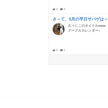
0
4
さ～て、5月の平日サバゲは
久々にこのタイトルwww
グーグルカレンダー↓
0
1