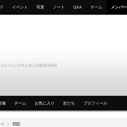
サ
み
み
サ
サ
サ
ド
イベント
写真
ノート
Q&A
チーム
メンバー
バ
ん
ん
バ
バ
バ
ゲ
な
な
ゲ
ゲ
ゲ
ー
の
の
ー
ー
ー
サ
サ
る
バ
バ
ゲ
ゲ
ー
ー
トレーニングウェポン CQB-R MAX2
サ
サ
装備
チーム
お気に入り
友だち
プロフィール
バ
バ
ゲ
ゲ
ー
ー
ート
日記