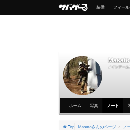
サ
サ
装備
フィール
バ
バ
ゲ
ゲ
ー
ー
Masato
メインアーム:
サ
サ
ホーム
写真
ノート
バ
バ
ゲ
ゲ
ー
ー
Top
Masatoさんのページ
ノ