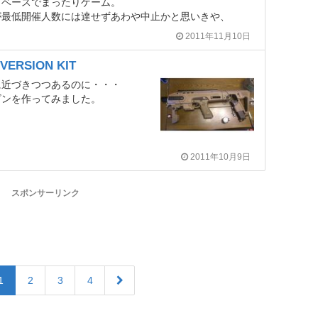
トベースでまったりゲーム。
が最低開催人数には達せずあわや中止かと思いきや、
2011年11月10日
VERSION KIT
に近づきつつあるのに・・・
ビンを作ってみました。
2011年10月9日
スポンサーリンク
1
2
3
4