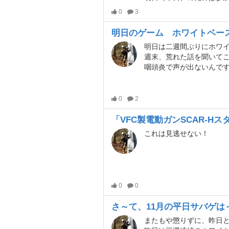
0
3
明日のゲーム ホワイトベー
明日は二週間ぶりにホワ
週末、荒れた話を聞いて
咽頭炎で声が出ないんですがハンドサ
0
2
これは見逃せない！
0
0
さ～て、11月の平日サバゲは
またもや懲りずに、昨日と本