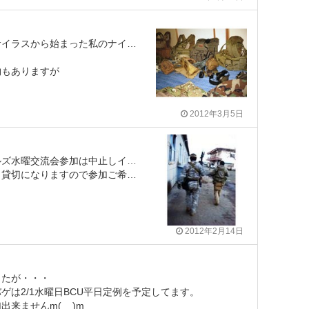
思い返せば二年前、ぱちサイラスから始まった私のナイロンヒストリーも
物もありますが
2012年3月5日
お天気が微妙な為、シールズ水曜交流会参加は中止しインドアのどんぱちに変更致します。
ますので参加ご希望の方はご連絡下さい。
2012年2月14日
したが・・・
ゲは2/1水曜日BCU平日定例を予定してます。
来ませんm(__)m