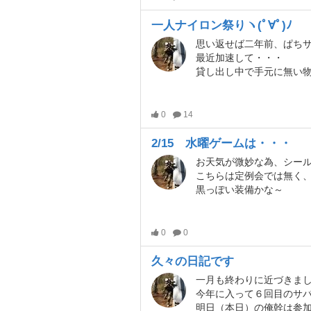
一人ナイロン祭りヽ(ﾟ∀ﾟ)ﾉ
最近加速して・・・
貸し出し中で手元に無い
0
14
2/15 水曜ゲームは・・・
こちらは定例会では無く、貸切になり
黒っぽい装備かな～
0
0
久々の日記です
一月も終わりに近づきま
今年に入って６回目のサバ
明日（本日）の俺幹は参加出