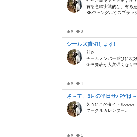
やった事ある方居ますか
有る意味実戦的な、有る意味まったり
BBジャングルやスプラッシュの24
0
8
シールズ貸切します!
前略
チームメンバー並びに友
企画発表が大変遅くなり申し訳あり
0
4
さ～て、5月の平日サバゲは
久々にこのタイトルwww
グーグルカレンダー↓
0
1