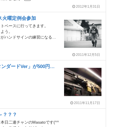
2012年1月31日
ス火曜定例会参加
イトベースに行ってきます。
こよう。
インの練習になるかなと・・・(-_-;)
2011年12月5日
「VFC製電動ガンSCAR-HスタンダードVer」が500円！？
2011年11月17日
～？？？
日二連チャンのMasatoです(^^ゞ