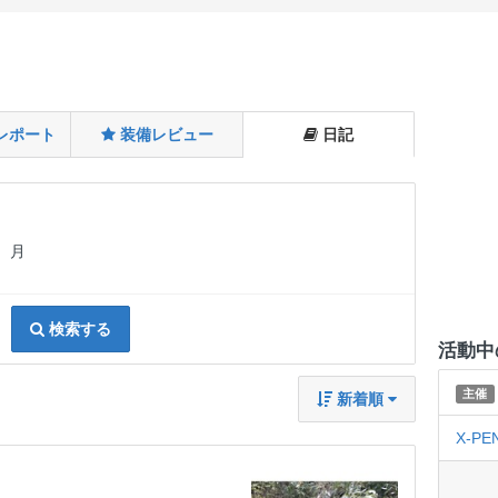
レポート
装備レビュー
日記
月
検索する
活動中
主催
新着順
X-PE