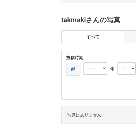
takmakiさんの写真
すべて
投稿時期
年
写真はありません。