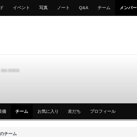
サ
み
み
サ
サ
サ
ド
イベント
写真
ノート
Q&A
チーム
メンバー
バ
ん
ん
バ
バ
バ
ゲ
な
な
ゲ
ゲ
ゲ
ー
の
の
ー
ー
ー
サ
サ
る
バ
バ
ゲ
ゲ
ー
ー
SIG SG552
サ
サ
装備
チーム
お気に入り
友だち
プロフィール
バ
バ
ゲ
ゲ
ー
ー
のチーム