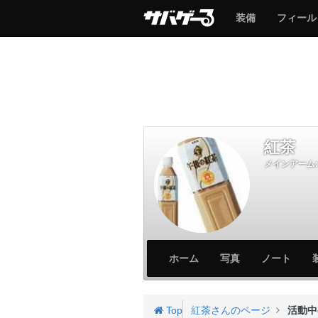
サ
サ
装備
フィール
バ
バ
ゲ
ゲ
ー
ー
紅茶
メインアーム:
サ
サ
ホーム
写真
ノート
バ
バ
ゲ
ゲ
ー
ー
Top
紅茶さんのページ
活動中