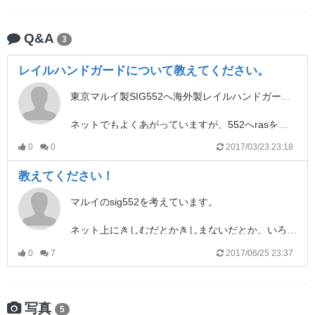
Q&A
3
レイルハンドガードについて教えてください。
東京マルイ製SIG552へ海外製レイルハンドガード(ras)取り付けについて教えてください。
ネットでもよくあがっていますが、552へrasを取り付ける場合、比較的安価なのはJG製、UFC製のハンドガードになると思いますが、
どの取り付けを見ても明らかに傾いています。フレームからハイダーにかけて下に3mm以上の高低差がある様です。
0
0
2017/03/23 23:18
質問なのですが、この度JG製のrasをいただけることになりました。まぁ確実に傾くのは承知しております。これを水平にする場合加工が必要ですが、実際に加工したよ！って方おられますか？具体的な加工方法などご教示いただけましたら幸いです。
教えてください！
マルイのsig552を考えています。
ネット上にきしむだとかきしまないだとか、いろいろ書いてあるのですが、時間が立ってのバージョンアップなどがあるのかもしれないと質問させて頂いています。
0
7
2017/06/25 23:37
sig552のいいところ、悪いところを
スタンダードのM4A1、AK47、MP5A1とくらべて教えていただけたら嬉しいです。
おねがいします！
写真
5