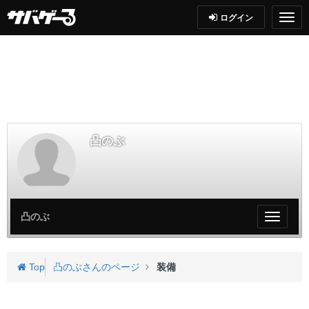
ログイン
凸のぶ
凸のぶ
My
ペ
ー
ジ
Top
凸のぶさんのページ
装備
メ
ニ
ュ