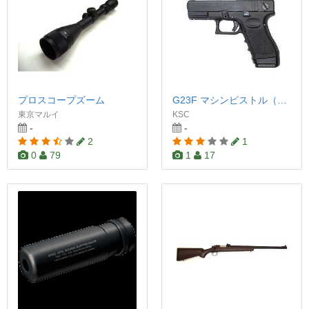
プロスコープズーム
G23F マシンピストル（フレイムHWモデル）
東京マルイ
KSC
-
-
2
1
0
79
1
17