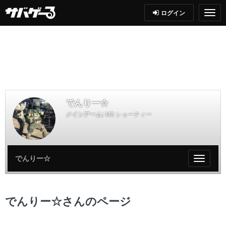
ログイン
でんりー☆
メインアーム:
M3 ショーティー
でんりー☆
My
ペ
ー
ジ
でんりー☆さんのページ
メ
ニ
ュ