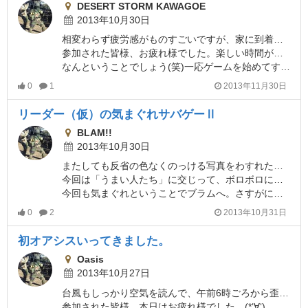
DESERT STORM KAWAGOE
2013年10月30日
相変わらず疲労感がものすごいですが、家に到着すると若干復活するこの現象をなんて呼ぼうかしら？な、でんりー☆でございます。今回は、DSK貸切に便乗させていただきました。
参加された皆様、お疲れ様でした。楽しい時間が共有できてとてもうれしいです。サバゲーる上でお友達になってくれるとさらに嬉しいです!!
なんということでしょう(笑)一応ゲームを始めてすこし経過した後なのですが、さすが貸切の醍醐味ですね！参加者10人だから当たり前ですね、すっからかんでございます！(笑)
0
1
2013年11月30日
リーダー（仮）の気まぐれサバゲーⅡ
BLAM!!
2013年10月30日
またしても反省の色なくのっける写真をわすれたので、笑点でうまいこと言ったカンジな愛犬を代わりに・・・でんりー☆です。
今回は「うまい人たち」に交じって、ボロボロになってきました(笑)
今回も気まぐれということでブラムへ。さすがに３チームローテは申し訳ないので、すでにいたチームのみなさまに合流させていただきました。
0
2
2013年10月31日
初オアシスいってきました。
Oasis
2013年10月27日
台風もしっかり空気を読んで、午前6時ごろから歪みねぇ晴れを拝みつつ、オアシス初参戦です。若干強い風の中、久々にＭ４もって走ったのですでに右腕に筋肉痛・・・と思ったら左腕にも違和感を感じるでんりー★でございます。
参加された皆様、本日はお疲れ様でした。(*‘∀‘)