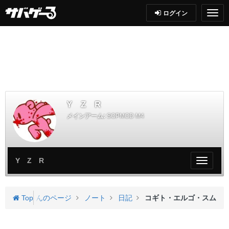
ログイン
Y Z R
メインアーム:
SOPMOD M4
Y Z R
My
ペ
ー
ジ
Y Z Rさんのページ
Top
ノート
日記
コギト・エルゴ・スム
メ
ニ
ュ