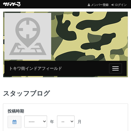
メンバー登録
ログイン
トキワ街インドアフィールド
Toggle
navigat
スタッフブログ
投稿時期
年
月