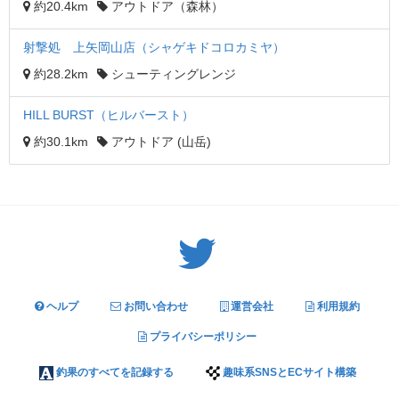
約20.4km
アウトドア（森林）
射撃処 上矢岡山店（シャゲキドコロカミヤ）
約28.2km
シューティングレンジ
HILL BURST（ヒルバースト）
約30.1km
アウトドア (山岳)
Twitter: サバゲーる（@svgr_jp）
ヘルプ
お問い合わせ
運営会社
利用規約
プライバシーポリシー
釣果のすべてを記録する
趣味系SNSとECサイト構築