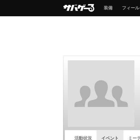
サ
サ
装備
フィール
バ
バ
ゲ
ゲ
ー
ー
サ
活動状況
イベント
ミー