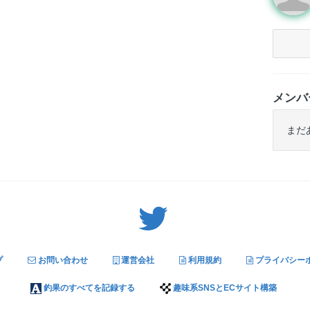
メンバ
まだ
Twitter: サバゲーる（@svgr_jp）
プ
お問い合わせ
運営会社
利用規約
プライバシー
釣果のすべてを記録する
趣味系SNSとECサイト構築