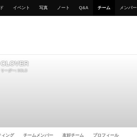
サ
み
み
サ
サ
サ
ド
イベント
写真
ノート
Q&A
チーム
メンバー
バ
ん
ん
バ
バ
バ
ゲ
な
な
ゲ
ゲ
ゲ
ー
の
の
ー
ー
ー
サ
サ
る
バ
バ
ゲ
ゲ
ー
ー
CLOVER
リーダー:
SOLD
ティング
チームメンバー
友好チーム
プロフィール