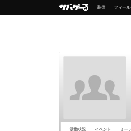
サ
サ
装備
フィール
バ
バ
ゲ
ゲ
ー
ー
サ
活動状況
イベント
ミー