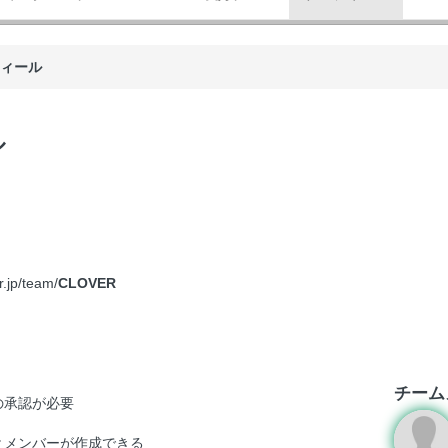
フィール
ル
r.jp/team/
CLOVER
チーム
の承認が必要
とメンバーが作成できる