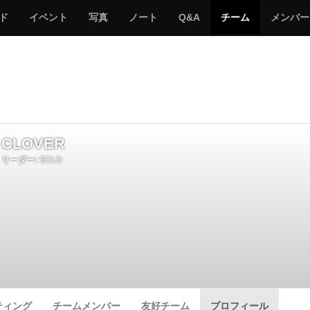
サ
み
み
サ
サ
サ
ド
イベント
写真
ノート
Q&A
チーム
メンバー
バ
ん
ん
バ
バ
バ
ゲ
な
な
ゲ
ゲ
ゲ
ー
の
の
ー
ー
ー
サ
サ
る
バ
バ
ゲ
ゲ
ー
ー
CLOVER
リーダー:
SOLD
ティング
チームメンバー
友好チーム
プロフィール