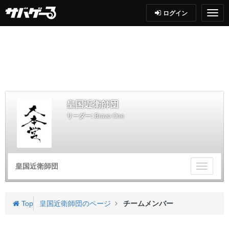
ログイン
皇国近衛師団
リーダー:
Bravo One
皇国近衛師団
チ
ー
ム
メ
Top
皇国近衛師団のページ
チームメンバー
ニ
ュ
ー