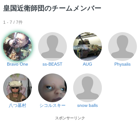
皇国近衛師団のチームメンバー
1 - 7 / 7件
Bravo One
ss-BEAST
AUG
Physalis
八つ墓村
シコルスキー
snow balls
スポンサーリンク