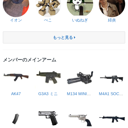
イオン
ぺこ
いぬねぎ
緋炎
もっと見る
メンバーのメインアーム
AK47
G3A3 ミニ
M134 MINIGUN
M4A1 SOCOMカービン 次世代