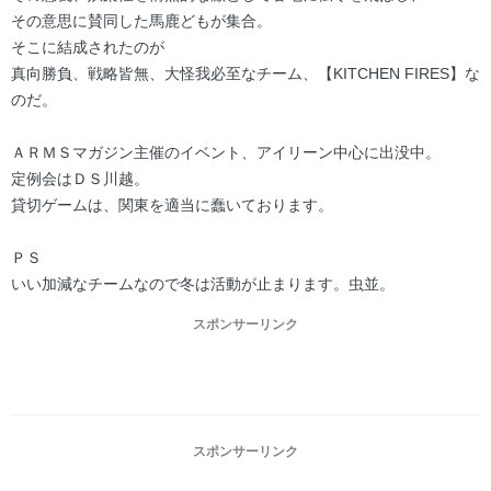
その意思に賛同した馬鹿どもが集合。
そこに結成されたのが
真向勝負、戦略皆無、大怪我必至なチーム、【KITCHEN FIRES】な
のだ。
ＡＲＭＳマガジン主催のイベント、アイリーン中心に出没中。
定例会はＤＳ川越。
貸切ゲームは、関東を適当に蠢いております。
ＰＳ
いい加減なチームなので冬は活動が止まります。虫並。
スポンサーリンク
スポンサーリンク