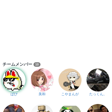
チームメンバー
10
ばび
美和
こやまんが
たっくん。