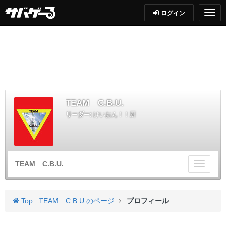
ログイン
TEAM C.B.U.
リーダー:
けいおん！！厨
TEAM C.B.U.
チ
ー
ム
メ
Top
TEAM C.B.U.のページ
プロフィール
ニ
ュ
ー