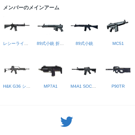
メンバーのメインアーム
レシーライフル
89式小銃 折曲銃床式
89式小銃
MC51
H&K G36 シミュレーター
MP7A1
M4A1 SOCOMカービン 次世代
P90TR
Twitter: サバゲーる（@svgr_jp）