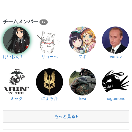
チームメンバー
17
けいおん！！厨
リョーヘ
ヌポ
Vaclav
ミック
にょろ介
kiwi
negamono
もっと見る