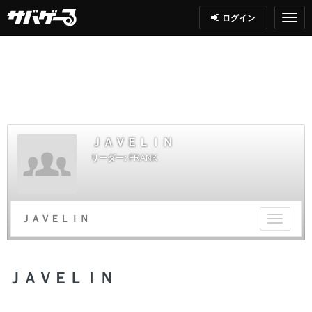
ログイン
ＪＡＶＥＬＩＮ
リーダー:
FRANK
ＪＡＶＥＬＩＮ
チ
ー
ム
メ
ＪＡＶＥＬＩＮ
ニ
ュ
ー